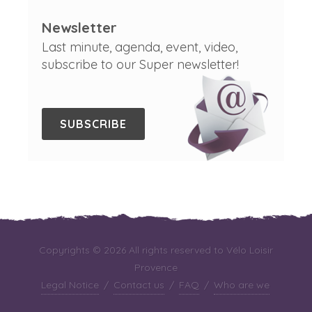
Newsletter
Last minute, agenda, event, video,
subscribe to our Super newsletter!
SUBSCRIBE
Copyrights © 2026 All rights reserved to Vélo Loisir
Provence
Legal Notice
/
Contact us
/
FAQ
/
Who are we