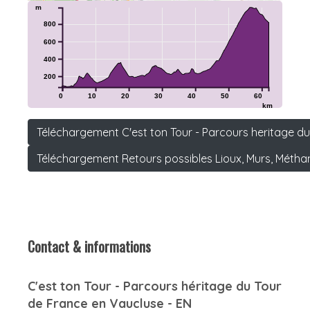
m
800
600
400
200
0
10
20
30
40
50
60
km
Téléchargement C'est ton Tour - Parcours heritage du
Téléchargement Retours possibles Lioux, Murs, Métha
Contact & informations
C'est ton Tour - Parcours héritage du Tour
de France en Vaucluse - EN