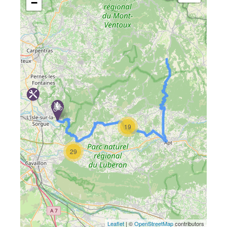
−
19
29
Leaflet
| ©
OpenStreetMap
contributors